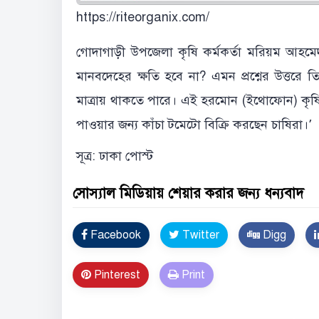
https://riteorganix.com/
গোদাগাড়ী উপজেলা কৃষি কর্মকর্তা মরিয়ম আহমে
মানবদেহের ক্ষতি হবে না? এমন প্রশ্নের উত্তর
মাত্রায় থাকতে পারে। এই হরমোন (ইথোফোন) কৃষি 
পাওয়ার জন্য কাঁচা টমেটো বিক্রি করছেন চাষিরা।’
সূত্র: ঢাকা পোস্ট
সোস্যাল মিডিয়ায় শেয়ার করার জন্য ধন্যবাদ
Facebook
Twitter
Digg
Pinterest
Print
Error Problem Solved and footer edited {
Tru