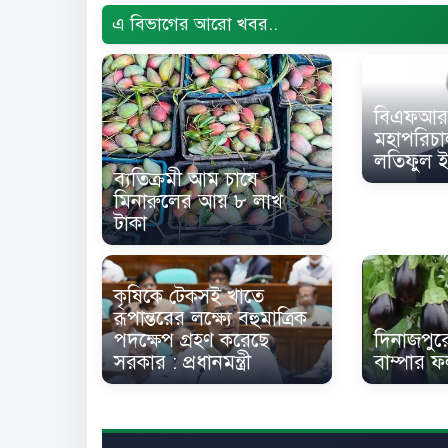
এ বিভাগের আরো খবর..
বিএফআর
মহাপরিচা
লতিফুল 
ব্যতিক্রমী আম চাষে
মিনারুলের আয় ৮ লাখ
টাকা
কৃষিকে টেকসই খাতে
রূপান্তরের লক্ষ্যে বহুমাত্রিক
পদক্ষেপ গ্রহণ করেছে
দিনাজপুরে
সরকার : প্রধানমন্ত্রী
বাম্পার 