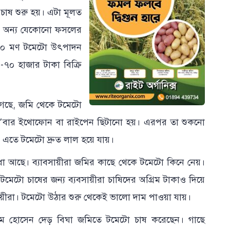
াষ শুরু হয়। এটা মূলত
ড। অন্য যেকোনো ফসলের
৭০ মণ টমেটো উৎপাদন
৭০ হাজার টাকা বিক্রি
া গেছে, জমি থেকে টমেটো
দু’বার ইথোফোন বা রাইপেন ছিটানো হয়। এরপর তা শুকনো
। এতে টমেটো দ্রুত লাল হয়ে যায়।
ধা আছে। ব্যাবসায়ীরা জমির কাছে থেকে টমেটো কিনে নেয়।
মেটো চাষের জন্য ব্যবসায়ীরা চাষিদের অগ্রিম টাকাও দিয়ে
য়ীরা। টমেটো উঠার শুরু থেকেই ভালো দাম পাওয়া যায়।
াম হোসেন দেড় বিঘা জমিতে টমেটো চাষ করেছেন। গাছে