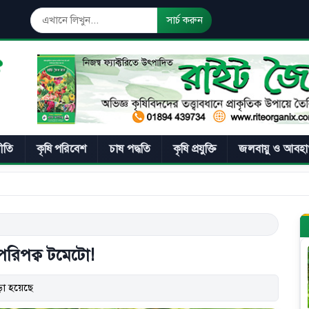
সার্চ করুন
নীতি
কৃষি পরিবেশ
চাষ পদ্ধতি
কৃষি প্রযুক্তি
জলবায়ু ও আবহা
রিপক্ব টমেটো!
া হয়েছে