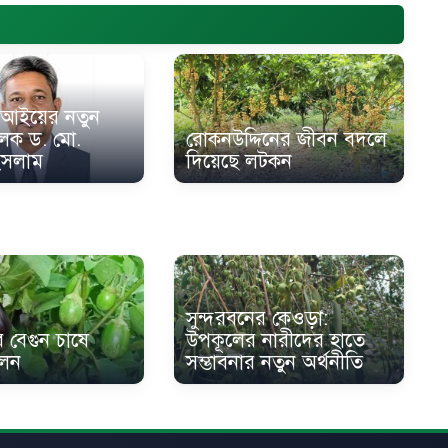
আইয়ের নতুন
রোকনউদ্দিনের জীবন বদলে
লক ড. মো.
দিয়েছে লটকন
ইসলাম
সুন্দরবনের কেওড়া:
 বেগুন চাষে
উপকূলের নারীদের হাতে
ফলন
সম্ভাবনার নতুন অর্থনীতি