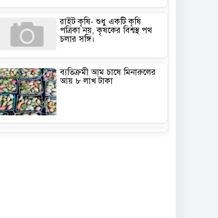
রাইট কৃষি- শুধু একটি কৃষি
পত্রিকা নয়, কৃষকের বিশ্বস্থ পথ
চলার সঙ্গি।
ব্যতিক্রমী আম চাষে মিনারুলের
আয় ৮ লাখ টাকা
কৃষিতে মালচিং প্রযুক্তি: ভ্যাট
সহায়তা পেলে কমবে উৎপাদন
খরচ
গাছ লাগানোর মৌসুম কিন্তু
এখনই