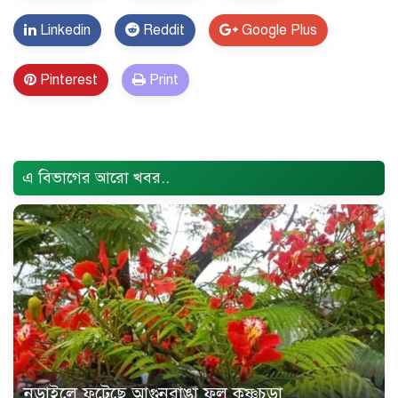
Linkedin
Reddit
Google Plus
Pinterest
Print
Error Problem Solved and footer edited {
Trust Soft
BD
}
এ বিভাগের আরো খবর..
নড়াইলে ফুটেছে আগুনরাঙা ফুল কৃষ্ণচূড়া