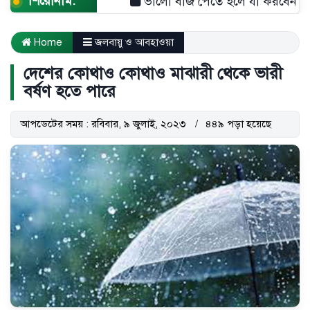
শিরোনাম:
ভালো বীজ পেতে হলে যা করবেন
দীপ
Home
জলবায়ু ও আবহাওয়া
দেশের কোথাও কোথাও মাঝারী থেকে ভারী
বর্ষণ হতে পারে
আপডেটের সময় : রবিবার, ৯ জুলাই, ২০২৩
৪৪৯ পড়া হয়েছে