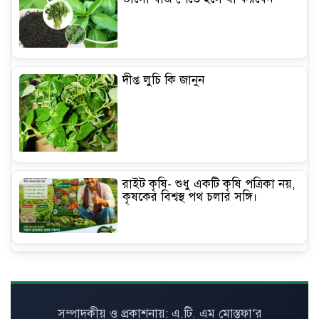
দীপ্ত লুচি কি জানুন
রাইট কৃষি- শুধু একটি কৃষি পত্রিকা নয়,
কৃষকের বিশ্বস্থ পথ চলার সঙ্গি।
ব্যতিক্রমী আম চাষে মিনারুলের আয় ৮
লাখ টাকা
সম্পাদকীয় ও প্রকাশনায়: এ.টি. এম মোস্তফা’র