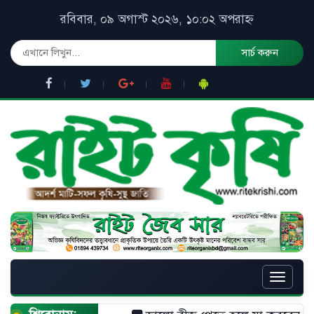
রবিবার, ০৯ অগাস্ট ২০২৬, ১০:০২ অপরাহ্ন
সার্চ করুন
Toggle
naviga