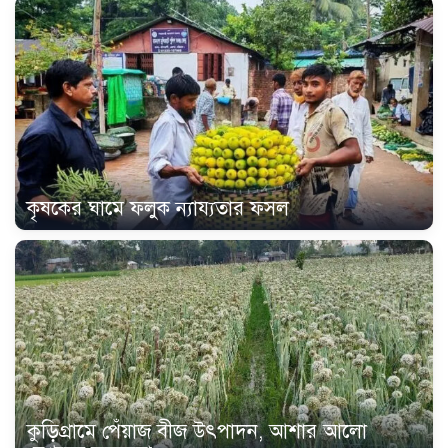
কৃষকের ঘামে ফলুক ন্যায্যতার ফসল
কুড়িগ্রামে পেঁয়াজ বীজ উৎপাদন, আশার আলো