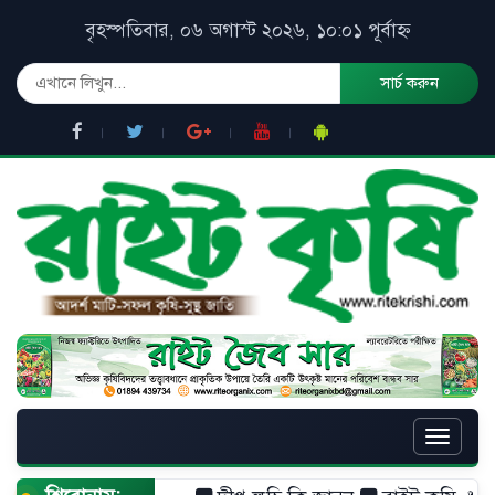
বৃহস্পতিবার, ০৬ অগাস্ট ২০২৬, ১০:০১ পূর্বাহ্ন
সার্চ করুন
Toggle
naviga