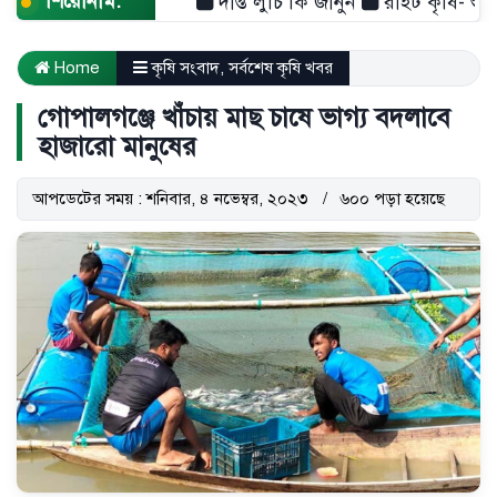
শিরোনাম:
দীপ্ত লুচি কি জানুন
রাইট কৃষি- শুধু একটি
Home
কৃষি সংবাদ
,
সর্বশেষ কৃষি খবর
গোপালগঞ্জে খাঁচায় মাছ চাষে ভাগ্য বদলাবে
হাজারো মানুষের
আপডেটের সময় : শনিবার, ৪ নভেম্বর, ২০২৩
৬০০ পড়া হয়েছে