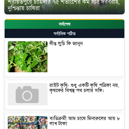
শরীয়তপুরে চাহিদার ৭৫ শতাংশের কম সার সরবরাহ,
দুশ্চিন্তায় চাষিরা
সর্বশেষ
সর্বাধিক পঠিত
দীপ্ত লুচি কি জানুন
রাইট কৃষি- শুধু একটি কৃষি পত্রিকা নয়,
কৃষকের বিশ্বস্থ পথ চলার সঙ্গি।
ব্যতিক্রমী আম চাষে মিনারুলের আয় ৮
লাখ টাকা