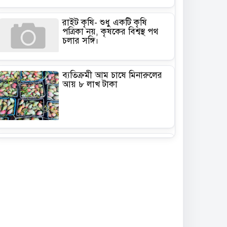
রাইট কৃষি- শুধু একটি কৃষি
পত্রিকা নয়, কৃষকের বিশ্বস্থ পথ
চলার সঙ্গি।
ব্যতিক্রমী আম চাষে মিনারুলের
আয় ৮ লাখ টাকা
কৃষিতে মালচিং প্রযুক্তি: ভ্যাট
সহায়তা পেলে কমবে উৎপাদন
খরচ
গাছ লাগানোর মৌসুম কিন্তু
এখনই