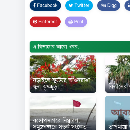
Facebook
Twitter
Digg
Pinterest
Print
Error Problem Solved and footer edited {
Tru
এ বিভাগের আরো খবর..
নড়াইলে ফুটেছে আগুনরাঙা
ফুল কৃষ্ণচূড়া
বিলীনের 
বঙ্গোপসাগরে নিম্নচাপ,
তাপমাত্র
সমুদ্রবন্দরে সতর্ক সংকেত