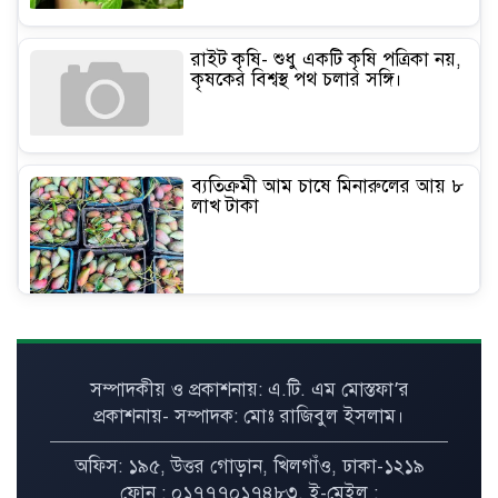
রাইট কৃষি- শুধু একটি কৃষি পত্রিকা নয়,
কৃষকের বিশ্বস্থ পথ চলার সঙ্গি।
ব্যতিক্রমী আম চাষে মিনারুলের আয় ৮
লাখ টাকা
কৃষিতে মালচিং প্রযুক্তি: ভ্যাট সহায়তা
পেলে কমবে উৎপাদন খরচ
সম্পাদকীয় ও প্রকাশনায়: এ.টি. এম মোস্তফা’র
প্রকাশনায়- সম্পাদক: মোঃ রাজিবুল ইসলাম।
অফিস: ১৯৫, উত্তর গোড়ান, খিলগাঁও, ঢাকা-১২১৯
গাছ লাগানোর মৌসুম কিন্তু এখনই
ফোন : ০১৭৭৭০১৭৪৮৩, ই-মেইল :