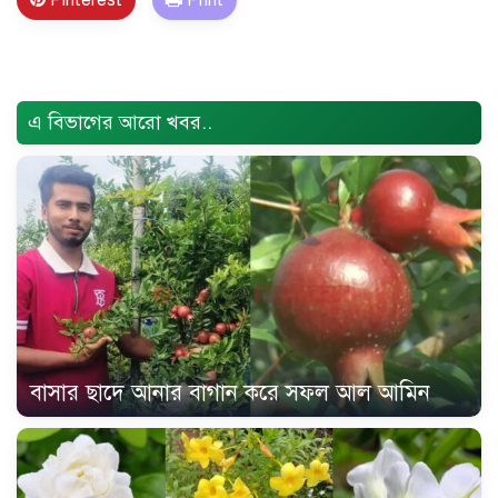
Pinterest
Print
Error Problem Solved and footer edited {
Trust Soft
BD
}
এ বিভাগের আরো খবর..
বাসার ছাদে আনার বাগান করে সফল আল আমিন