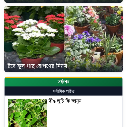
টবে ফুল গাছ রোপণের নিয়ম
সর্বশেষ
সর্বাধিক পঠিত
দীপ্ত লুচি কি জানুন