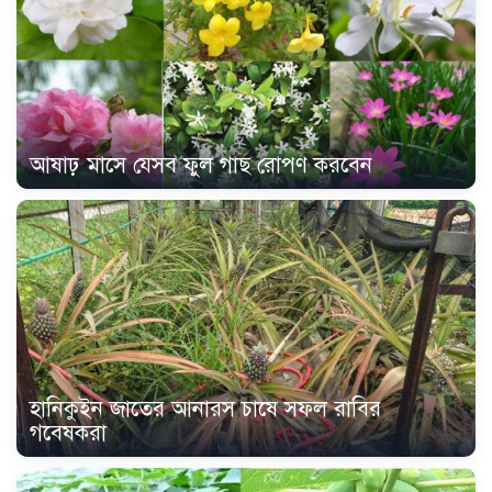
আষাঢ় মাসে যেসব ফুল গাছ রোপণ করবেন
হানিকুইন জাতের আনারস চাষে সফল রাবির
গবেষকরা