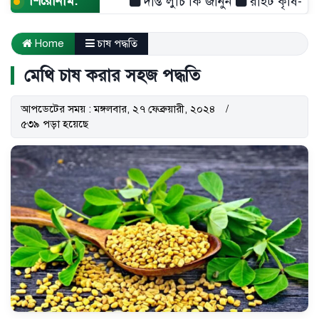
শিরোনাম:
দীপ্ত লুচি কি জানুন
রাইট কৃষি- শুধু একট
Home
চাষ পদ্ধতি
মেথি চাষ করার সহজ পদ্ধতি
আপডেটের সময় : মঙ্গলবার, ২৭ ফেব্রুয়ারী, ২০২৪
৫৩৯ পড়া হয়েছে