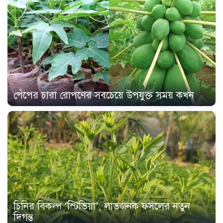
পেঁপের চারা রোপণের সবচেয়ে উপযুক্ত সময় কখন
চিনির বিকল্প ‘স্টিভিয়া’, লাভজনক ফসলের নতুন
দিগন্ত