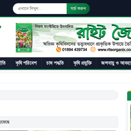
সার্চ করুন
নীতি
কৃষি পরিবেশ
চাষ পদ্ধতি
কৃষি প্রযুক্তি
জলবায়ু ও আবহা
হয়েছে