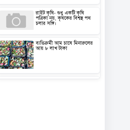
রাইট কৃষি- শুধু একটি কৃষি
পত্রিকা নয়, কৃষকের বিশ্বস্থ পথ
চলার সঙ্গি।
ব্যতিক্রমী আম চাষে মিনারুলের
আয় ৮ লাখ টাকা
কৃষিতে মালচিং প্রযুক্তি: ভ্যাট
সহায়তা পেলে কমবে উৎপাদন
খরচ
গাছ লাগানোর মৌসুম কিন্তু
এখনই