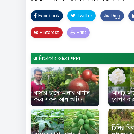
Facebook
Twitter
Digg
Pinterest
Print
Error Problem Solved and footer edited {
Tru
এ বিভাগের আরো খবর..
বাসার ছাদে আনার বাগান
আষাঢ় মাস
করে সফল আল আমিন
রোপণ কর
চিনির বিকল