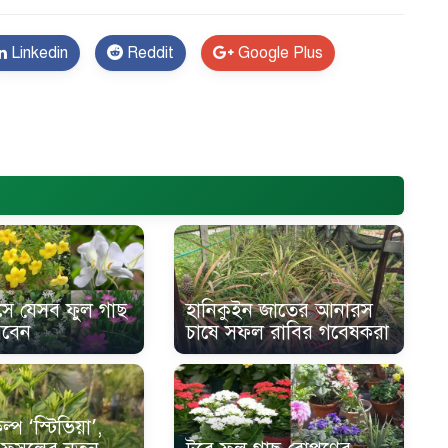
Linkedin
Reddit
Google Plus
st Soft BD
}
ে যেসব ফুল গাছ
হানিকুইন জাতের আনারস
বেন
চাষে সফল রাবির গবেষকরা
্প ‘স্টিভিয়া’,