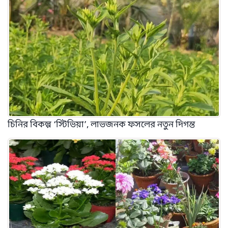
চিনির বিকল্প ‘স্টিভিয়া’, লাভজনক ফসলের নতুন দিগন্ত