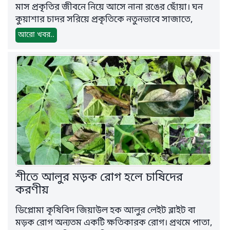
মাস প্রকৃতির জীবনে নিয়ে আসে নানা রঙের ছোঁয়া। ঘন
কুয়াশার চাদর সরিয়ে প্রকৃতিকে নতুনভাবে সাজাতে,
আরো খবর..
শীতে আলুর মড়ক রোগ হলে চাষিদের
করণীয়
ডিপ্লোমা কৃষিবিদ জিয়াউল হক আলুর লেইট ব্লাইট বা
মড়ক রোগ অন্যতম একটি ক্ষতিকারক রোগ। প্রথমে পাতা,