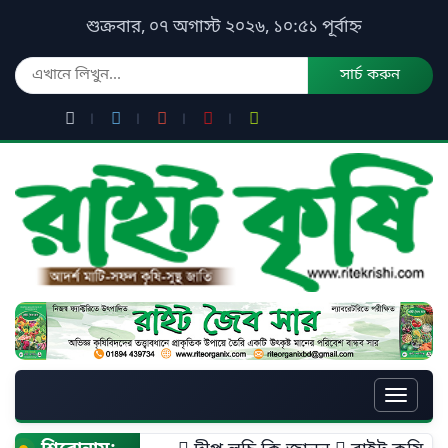
শুক্রবার, ০৭ অগাস্ট ২০২৬, ১০:৫১ পূর্বাহ্ন
সার্চ করুন
Toggle
naviga