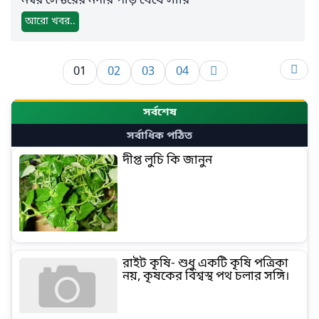
নম্বর সেক্টরের নদীর পাড় ঘেঁষে সারি
আরো খবর..
01
02
03
04
সর্বশেষ
সর্বাধিক পঠিত
দীপ্ত লুচি কি জানুন
রাইট কৃষি- শুধু একটি কৃষি পত্রিকা
নয়, কৃষকের বিশ্বস্থ পথ চলার সঙ্গি।