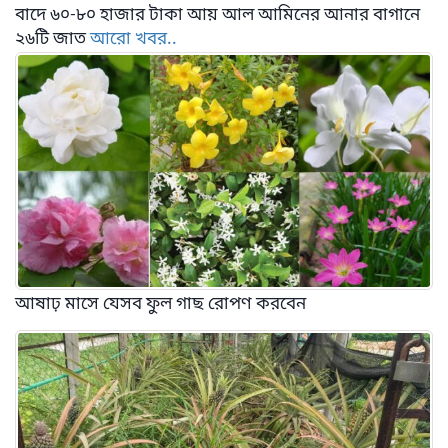
বাদে ৬০-৮০ হাজার টাকা আয় আল আমিনের আনার বাগানে
২৬টি জাত
আরো খবর..
আষাঢ় মাসে যেসব ফুল গাছ রোপণ করবেন