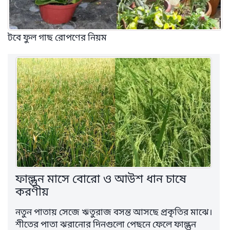
টবে ফুল গাছ রোপণের নিয়ম
ফাল্গুন মাসে বোরো ও আউশ ধান চাষে
করণীয়
নতুন পাতায় সেজে ঋতুরাজ বসন্ত আসছে প্রকৃতির মাঝে।
শীতের পাতা ঝরানোর দিনগুলো পেছনে ফেলে ফাল্গুন