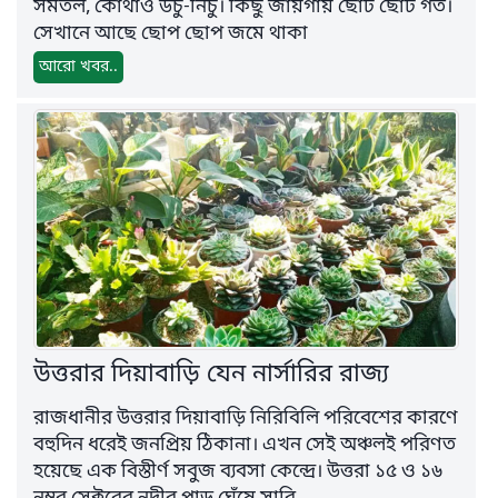
সমতল, কোথাও উঁচু-নিচু। কিছু জায়গায় ছোট ছোট গর্ত।
সেখানে আছে ছোপ ছোপ জমে থাকা
আরো খবর..
উত্তরার দিয়াবাড়ি যেন নার্সারির রাজ্য
রাজধানীর উত্তরার দিয়াবাড়ি নিরিবিলি পরিবেশের কারণে
বহুদিন ধরেই জনপ্রিয় ঠিকানা। এখন সেই অঞ্চলই পরিণত
হয়েছে এক বিস্তীর্ণ সবুজ ব্যবসা কেন্দ্রে। উত্তরা ১৫ ও ১৬