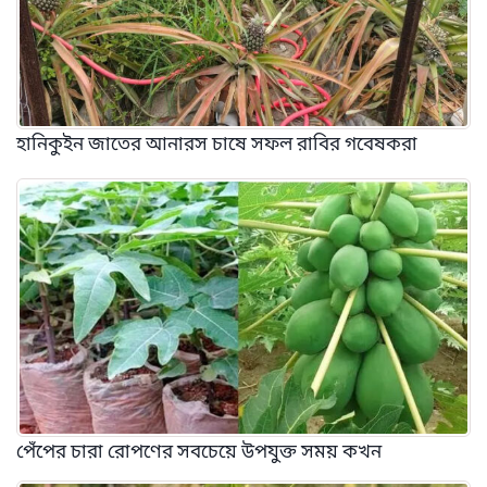
হানিকুইন জাতের আনারস চাষে সফল রাবির গবেষকরা
পেঁপের চারা রোপণের সবচেয়ে উপযুক্ত সময় কখন