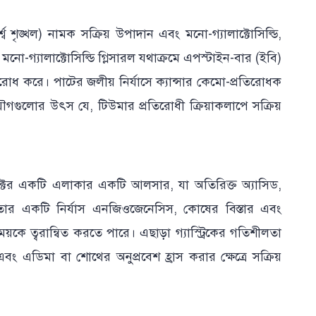
 শৃঙ্খল) নামক সক্রিয় উপাদান এবং মনো-গ্যালাক্টোসিল্ডি,
নো-গ্যালাক্টোসিল্ডি গ্লিসারল যথাক্রমে এপস্টাইন-বার (ইবি)
রতিরোধ করে। পাটের জলীয় নির্যাসে ক্যান্সার কেমো-প্রতিরোধক
গগুলোর উৎস যে, টিউমার প্রতিরোধী ক্রিয়াকলাপে সক্রিয়
যাক্টের একটি এলাকার একটি আলসার, যা অতিরিক্ত অ্যাসিড,
ার একটি নির্যাস এনজিওজেনেসিস, কোষের বিস্তার এবং
াময়কে ত্বরান্বিত করতে পারে। এছাড়া গ্যাস্ট্রিকের গতিশীলতা
রফল এবং এডিমা বা শোথের অনুপ্রবেশ হ্রাস করার ক্ষেত্রে সক্রিয়