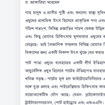
ড. জাকারিয়া আহমেদ
গাছ মানুষ ও প্রাণীর পুষ্টি এবং অন্যান্য স্বাস্থ্য 
ওষুধের প্রাথমিক উৎস হিসেবে প্রাকৃতিক পণ্য এবং 
পঁচিশ শতাংশ, বিভিন্ন প্রজাতির পাঁচশ ভেষজ উদ্ভিদ থেক
এবং কিছু রোগের চিকিৎসায় মূলধারার ওষুধের ব্
বেড়েছে। তাই বৈজ্ঞানিক সম্প্রদায় বিভিন্ন রোগ
বিকাশের জন্য একটি বিকল্প উৎস খুঁজে বের করার 
পাট পাতা ওষুধে ব্যবহারের একটি দীর্ঘ ইতিহা
আয়ুর্বেদিক ওষুধ হিসেবে পাটের ঐতিহ্যগত ব্যবহা
খনিজ সমৃদ্ধ। পাটের মূল হল ফাইটোমেডিসিনের একট
সঙ্গে যুক্ত প্রদাহ এবং পাইরেক্সিয়ার চিকিৎসায় কাজ
বায়োঅ্যাকটিভ যৌগ আছে। যেমন- গ্লাইকোসাইড, ফ
ট্রাইটারপেনয়েডস, পোর্ট হাইড্রোম এবং এফএএসি।