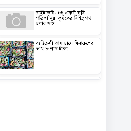
রাইট কৃষি- শুধু একটি কৃষি
পত্রিকা নয়, কৃষকের বিশ্বস্থ পথ
চলার সঙ্গি।
ব্যতিক্রমী আম চাষে মিনারুলের
আয় ৮ লাখ টাকা
কৃষিতে মালচিং প্রযুক্তি: ভ্যাট
সহায়তা পেলে কমবে উৎপাদন
খরচ
গাছ লাগানোর মৌসুম কিন্তু
এখনই