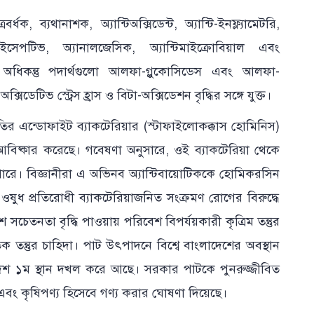
্ধক, ব্যথানাশক, অ্যান্টিঅক্সিডেন্ট, অ্যান্টি-ইনফ্ল্যামেটরি,
টিনোসাইসেপটিভ, অ্যানালজেসিক, অ্যান্টিমাইক্রোবিয়াল এবং
ছে। অধিকন্তু পদার্থগুলো আলফা-গ্লুকোসিডেস এবং আলফা-
িডেটিভ স্ট্রেস হ্রাস ও বিটা-অক্সিডেশন বৃদ্ধির সঙ্গে যুক্ত।
জাতির এন্ডোফাইট ব্যাকটেরিয়ার (স্টাফাইলোকক্কাস হোমিনিস)
 আবিষ্কার করেছে। গবেষণা অনুসারে, ওই ব্যাকটেরিয়া থেকে
 পারে। বিজ্ঞানীরা এ অভিনব অ্যান্টিবায়োটিককে হোমিকরসিন
ওষুধ প্রতিরোধী ব্যাকটেরিয়াজনিত সংক্রমণ রোগের বিরুদ্ধে
চেতনতা বৃদ্ধি পাওয়ায় পরিবেশ বিপর্যয়কারী কৃত্রিম তন্তুর
ৃতিক তন্তুর চাহিদা। পাট উৎপাদনে বিশ্বে বাংলাদেশের অবস্থান
দেশ ১ম স্থান দখল করে আছে। সরকার পাটকে পুনরুজ্জীবিত
এবং কৃষিপণ্য হিসেবে গণ্য করার ঘোষণা দিয়েছে।