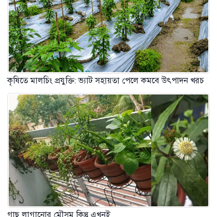
কৃষিতে মালচিং প্রযুক্তি: ভ্যাট সহায়তা পেলে কমবে উৎপাদন খরচ
গাছ লাগানোর মৌসুম কিন্তু এখনই