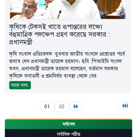
কৃষিকে টেকসই খাতে রূপান্তরের লক্ষ্যে
বহুমাত্রিক পদক্ষেপ গ্রহণ করেছে সরকার :
প্রধানমন্ত্রী
কৃষি সংবাদ প্রতিবেদক: বুধবার জাতীয় সংসদে প্রশ্নোত্তর পর্বে
জবাব দেন প্রধানমন্ত্রী তারেক রহমান। ছবি :পিআইডি সংসদ
ভবন, প্রধানমন্ত্রী তারেক রহমান বলেছেন, বর্তমান সরকার
কৃষিকে সনাতনী ও শ্রমনির্ভর ব্যবস্থা থেকে বের
আরো খবর..
01
02
সর্বশেষ
সর্বাধিক পঠিত