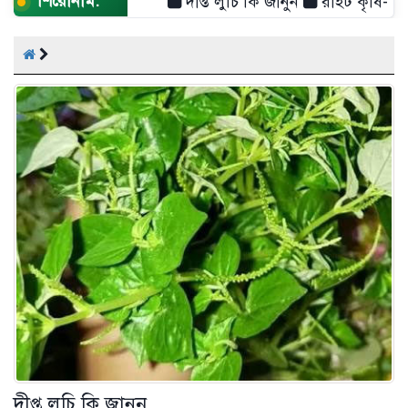
শিরোনাম:
দীপ্ত লুচি কি জানুন
রাইট কৃষি- শুধু একট
দীপ্ত লুচি কি জানুন