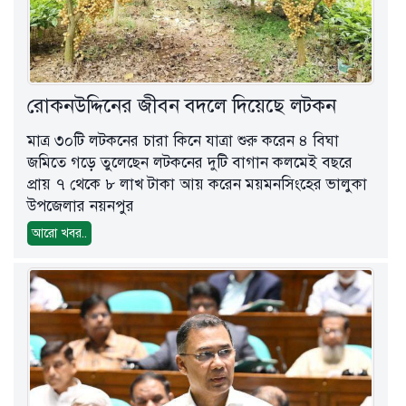
রোকনউদ্দিনের জীবন বদলে দিয়েছে লটকন
মাত্র ৩০টি লটকনের চারা কিনে যাত্রা শুরু করেন ৪ বিঘা
জমিতে গড়ে তুলেছেন লটকনের দুটি বাগান কলমেই বছরে
প্রায় ৭ থেকে ৮ লাখ টাকা আয় করেন ময়মনসিংহের ভালুকা
উপজেলার নয়নপুর
আরো খবর..