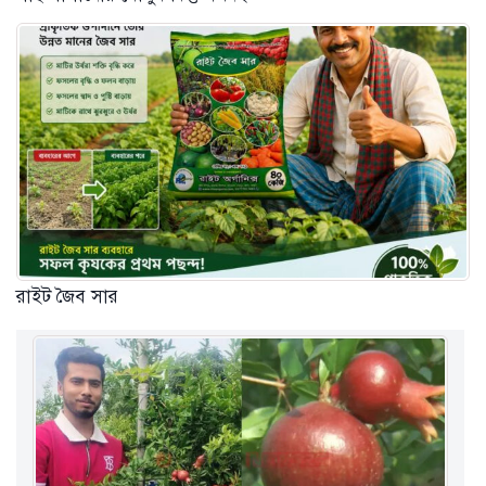
রাইট জৈব সার