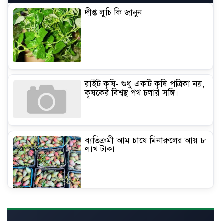
দীপ্ত লুচি কি জানুন
রাইট কৃষি- শুধু একটি কৃষি পত্রিকা নয়,
কৃষকের বিশ্বস্থ পথ চলার সঙ্গি।
ব্যতিক্রমী আম চাষে মিনারুলের আয় ৮
লাখ টাকা
কৃষিতে মালচিং প্রযুক্তি: ভ্যাট সহায়তা