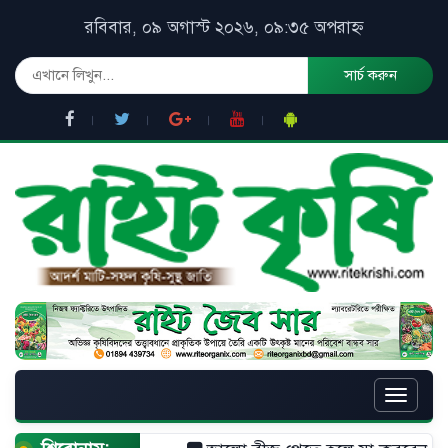
রবিবার, ০৯ অগাস্ট ২০২৬, ০৯:৩৫ অপরাহ্ন
সার্চ করুন
Toggle
naviga