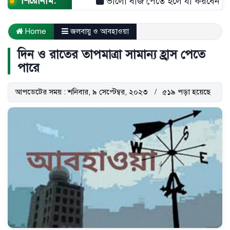
শিরোনাম:
ভালো বীজ পেতে হলে যা করবেন
দীপ্
Home
জলবায়ু ও আবহাওয়া
দিন ও রাতের তাপমাত্রা সামান্য হ্রাস পেতে
পারে
আপডেটের সময় : শনিবার, ৯ সেপ্টেম্বর, ২০২৩
৫১৯ পড়া হয়েছে