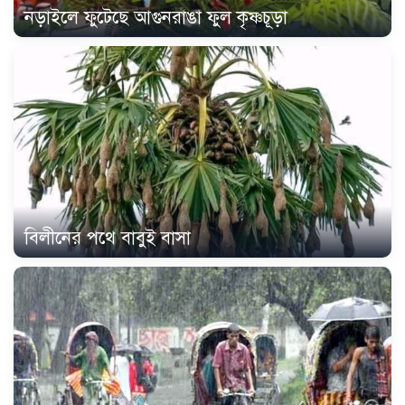
নড়াইলে ফুটেছে আগুনরাঙা ফুল কৃষ্ণচূড়া
বিলীনের পথে বাবুই বাসা