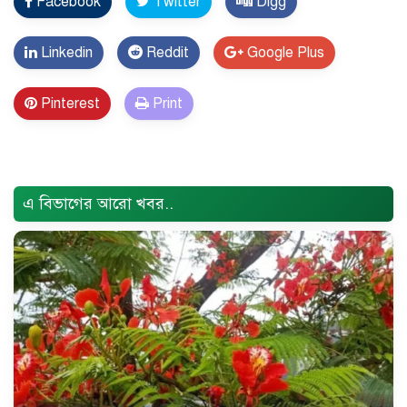
Facebook
Twitter
Digg
Linkedin
Reddit
Google Plus
Pinterest
Print
Error Problem Solved and footer edited {
Trust Soft
BD
}
এ বিভাগের আরো খবর..