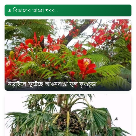
BD
}
এ বিভাগের আরো খবর..
নড়াইলে ফুটেছে আগুনরাঙা ফুল কৃষ্ণচূড়া