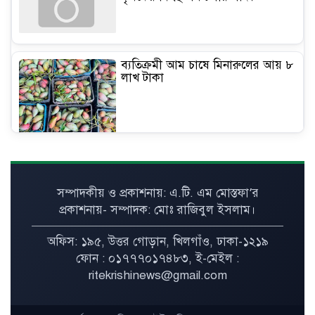
ব্যতিক্রমী আম চাষে মিনারুলের আয় ৮
লাখ টাকা
কৃষিতে মালচিং প্রযুক্তি: ভ্যাট সহায়তা
পেলে কমবে উৎপাদন খরচ
সম্পাদকীয় ও প্রকাশনায়: এ.টি. এম মোস্তফা’র
প্রকাশনায়- সম্পাদক: মোঃ রাজিবুল ইসলাম।
অফিস: ১৯৫, উত্তর গোড়ান, খিলগাঁও, ঢাকা-১২১৯
গাছ লাগানোর মৌসুম কিন্তু এখনই
ফোন : ০১৭৭৭০১৭৪৮৩, ই-মেইল :
ritekrishinews@gmail.com