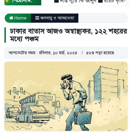
শিরোনাম:
দীপ্ত লুচি কি জানুন
রাইট কৃষি- শুধু এক
Home
জলবায়ু ও আবহাওয়া
ঢাকার বাতাস আজও অস্বাস্থ্যকর, ১২২ শহরের
মধ্যে পঞ্চম
আপডেটের সময় : রবিবার, ১০ মার্চ, ২০২৪
৫২৩ পড়া হয়েছে