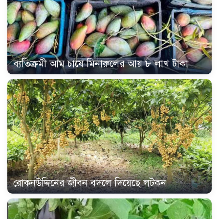
ব্যতিক্রমী আম চাষে মিনারুলের আয় ৮ লাখ টাকা
রোকনউদ্দিনের জীবন বদলে দিয়েছে লটকন