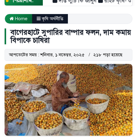
শিরোনাম:
দীপ্ত লুচি কি জানুন
রাইট কৃষি- শুধু একটি 
Home
কৃষি অর্থনীতি
বাগেরহাটে সুপারির বাম্পার ফলন, দাম কমায়
বিপাকে চাষিরা
আপডেটের সময় : শনিবার, ১ নভেম্বর, ২০২৫
২১৮ পড়া হয়েছে