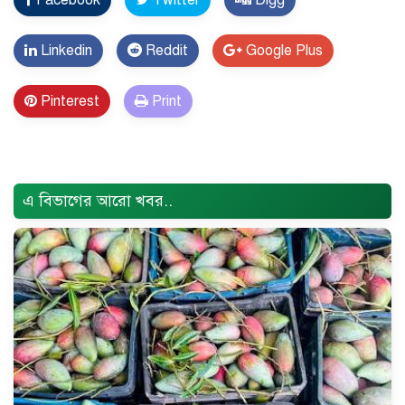
Linkedin
Reddit
Google Plus
Pinterest
Print
Error Problem Solved and footer edited {
Trust Soft
BD
}
এ বিভাগের আরো খবর..