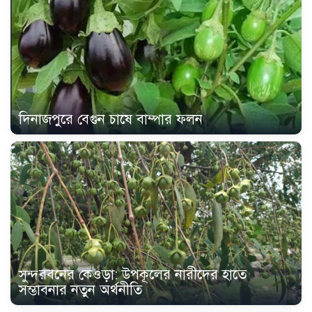
দিনাজপুরে বেগুন চাষে বাম্পার ফলন
সুন্দরবনের কেওড়া: উপকূলের নারীদের হাতে
সম্ভাবনার নতুন অর্থনীতি