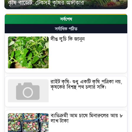
কৃষি বাজেট: টেকসই কৃষির অঙ্গীকার
সর্বশেষ
সর্বাধিক পঠিত
দীপ্ত লুচি কি জানুন
রাইট কৃষি- শুধু একটি কৃষি পত্রিকা নয়,
কৃষকের বিশ্বস্থ পথ চলার সঙ্গি।
ব্যতিক্রমী আম চাষে মিনারুলের আয় ৮
লাখ টাকা